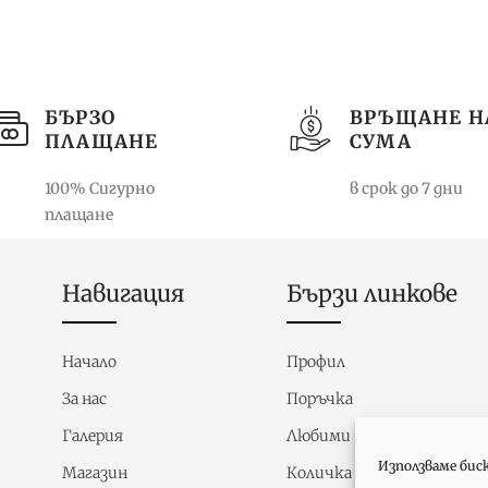
БЪРЗО
ВРЪЩАНЕ Н
ПЛАЩАНЕ
СУМА
100% Сигурно
в срок до 7 дни
плащане
Навигация
Бързи линкове
Начало
Профил
За нас
Поръчка
Галерия
Любими
Използваме бис
Магазин
Количка