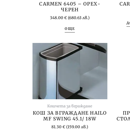
CARMEN 6405 – ОРЕХ-
CAR
ЧЕРЕН
348.00
€
(680.63 лв.)
Д
ОЩЕ
Кошчета за вграждане
КОШ ЗА ВГРАЖДАНЕ HAILO
ПР
MF SWING 45.1/ 18W
СТОЛ
81.30
€
(159.00 лв.)