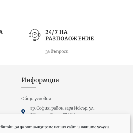
А
24/7 НА
РАЗПОЛОЖЕНИЕ
за въпроси
Информция
Общи условия
гр. София, район гара Искър. ул.
"Неделчо Бончев" №8
sales@m-stil-interior.com
квитки, за да оптимизираме нашия сайт и нашите услуги.