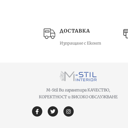
ДОСТАВКА
Изпращане с Еконт
M-Stil Ви гарантира КАЧЕСТВО,
КОРЕКТНОСТ и ВИСОКО ОБСЛУЖВАНЕ
I
T
I
c
w
n
o
i
s
n
t
t
-
t
a