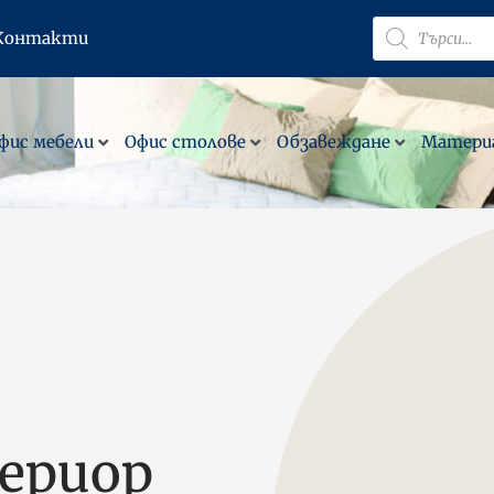
Products
Контакти
search
фис мебели
Офис столове
Обзавеждане
Материа
ериор